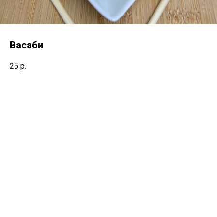
Васаби
25
р.