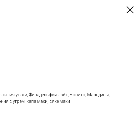
ельфия унаги, Филадельфия лайт, Бонито, Мальдивы,
ия с угрем, капа маки, сяке маки