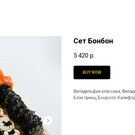
Сет Бонбон
5 420
р.
BUY NOW
Филадельфия классика, Филад
Блэк принц, Бонролл, Калифорн