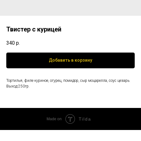
Твистер с курицей
340
р.
Добавить в корзину
Тортилья, филе куриное, огурец, помидор, сыр моцарелла, соус цезарь.
Выход:250гр.
Tilda
Made on